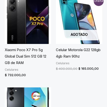
¡Oferta!
AGOTADO
Xiaomi Poco X7 Pro 5g
Celular Motorola G22 128gb
Global Dual Sim 512 GB 12
4gb Ram 90hz
GB de RAM
Celulares
Original
Curre
$
400.000,00
$
165.000,00
Celulares
price
price
$
732.000,00
was:
is:
$ 400.000,00.
$ 165