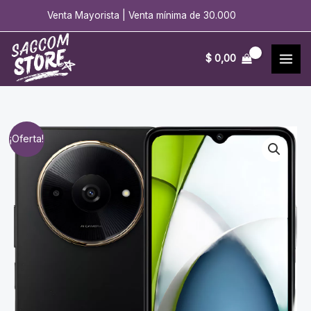
Ir
Venta Mayorista | Venta mínima de 30.000
al
contenido
$
0,00
¡Oferta!