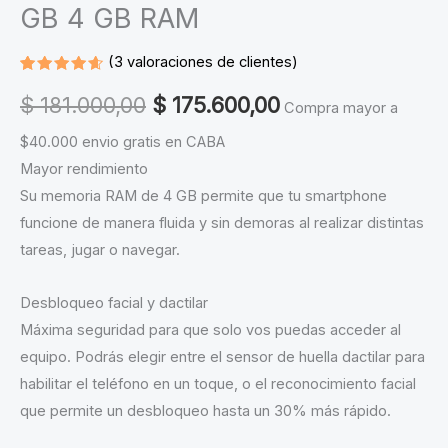
GB 4 GB RAM
(
3
valoraciones de clientes)
Valorado
3
4.67
Original
Current
$
181.000,00
$
175.600,00
Compra mayor a
sobre 5
basado
price
price
en
$40.000 envio gratis en CABA
puntuaciones
Mayor rendimiento
de
was:
is:
clientes
Su memoria RAM de 4 GB permite que tu smartphone
$ 181.000,00.
$ 175.600,00.
funcione de manera fluida y sin demoras al realizar distintas
tareas, jugar o navegar.
Desbloqueo facial y dactilar
Máxima seguridad para que solo vos puedas acceder al
equipo. Podrás elegir entre el sensor de huella dactilar para
habilitar el teléfono en un toque, o el reconocimiento facial
que permite un desbloqueo hasta un 30% más rápido.