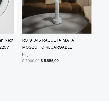
an Next
RQ-91045 RAQUETA MATA
 220V
MOSQUITO RECARGABLE
Hogar
rent
Original
Current
$
7.999,00
$
5.685,00
e
price
price
was:
is:
73.000,00.
$ 7.999,00.
$ 5.685,00.