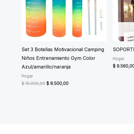
Set 3 Botellas Motivacional Camping
SOPORTE
Niños Entrenamiento Gym Color
Hogar
$
9.560,0
Azul/amarillo/naranja
Hogar
Original
Current
$
15.000,00
$
8.500,00
price
price
was:
is:
$ 15.000,00.
$ 8.500,00.