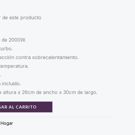
ice
price
r de este producto
s:
is:
59.000,00.
$ 39.000,00.
a de 2000W.
turbo.
ección contra sobrecalentamiento.
temperatura.
.
 incluido.
e altura x 26cm de ancho x 30cm de largo.
AR AL CARRITO
,
Hogar