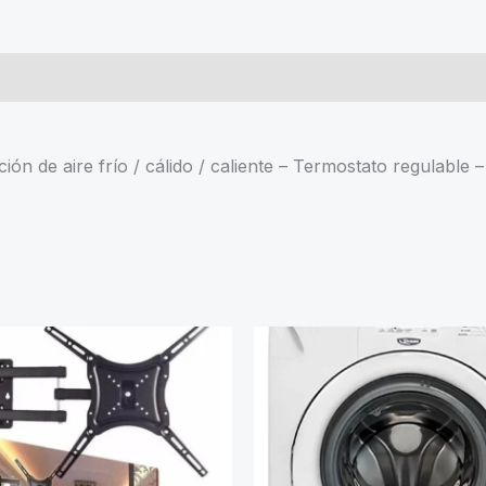
TC-
7001
cantidad
ión de aire frío / cálido / caliente – Termostato regulable