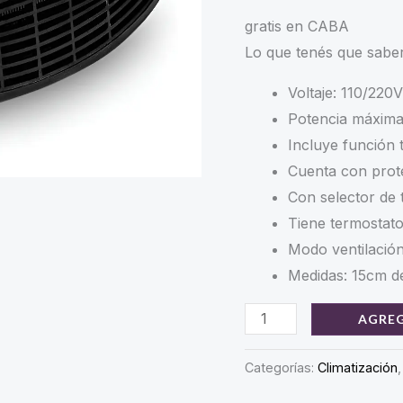
pr
gratis en CABA
Lo que tenés que sabe
wa
Voltaje: 110/220V
$ 
Potencia máxim
Incluye función 
Cuenta con prot
Con selector de 
Tiene termostato
Modo ventilación
Medidas: 15cm d
TURBO
AGREG
CALOVENTOR
YELMO
Categorías:
Climatización
1000W/2000W