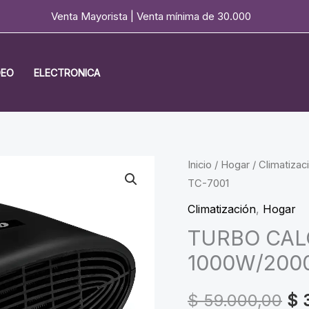
Venta Mayorista | Venta mínima de 30.000
DEO
ELECTRONICA
Inicio
/
Hogar
/
Climatizac
TC-7001
Climatización
,
Hogar
TURBO CA
1000W/200
Ori
$
59.000,00
$
3