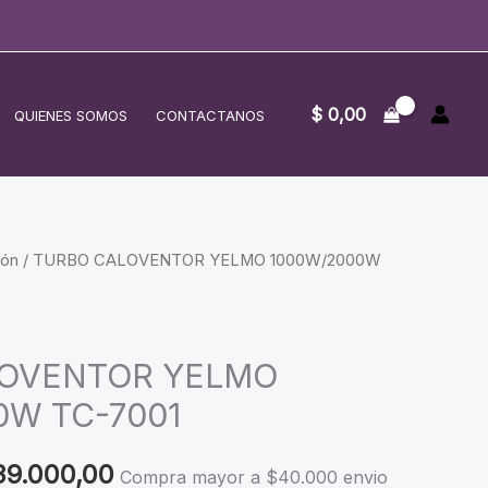
$
0,00
QUIENES SOMOS
CONTACTANOS
ión
/ TURBO CALOVENTOR YELMO 1000W/2000W
LOVENTOR YELMO
0W TC-7001
ginal
Current
9.000,00
Compra mayor a $40.000 envio