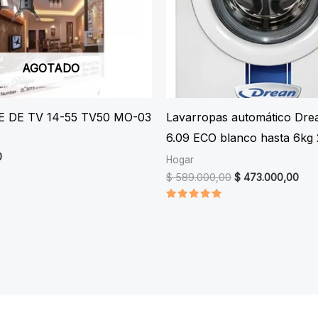
AGOTADO
 DE TV 14-55 TV50 MO-03
Lavarropas automático Dre
6.09 ECO blanco hasta 6kg
0
Hogar
Original
Cur
$
589.000,00
$
473.000,00
price
pric
was:
is:
Valorado
$ 589.000,00.
$ 4
en
5.00
de 5