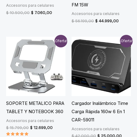
FM 15W
Accesorios para celulares
Original
Current
$
10.500,00
$
7.060,00
Accesorios para celulares
price
price
Original
Current
$
56.199,00
$
44.999,00
was:
is:
price
price
$ 10.500,00.
$ 7.060,00.
was:
is:
$ 56.199,00.
$ 44.999,
¡Oferta!
¡Oferta!
SOPORTE METALICO PARA
Cargador Inalámbrico Time
TABLET Y NOTEBOOK 360
Carga Rápida 160w 6 En 1
CAR-59011
Accesorios para celulares
Original
Current
$
15.799,00
$
12.699,00
Accesorios para celulares
price
price
Original
Current
$
42.000,00
$
25.000,00