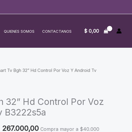
$
0,00
QUIENES SOMOS
CONTACTANOS
art Tv Bgh 32” Hd Control Por Voz Y Android Tv
h 32” Hd Control Por Voz
v B3222s5a
riginal
Current
267.000,00
Compra mayor a $40.000