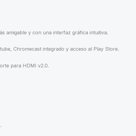
Y
Android
Tv
B3222s5a
 amigable y con una interfaz gráfica intuitiva.
cantidad
ube, Chromecast integrado y acceso al Play Store.
orte para HDMI v2.0.
.