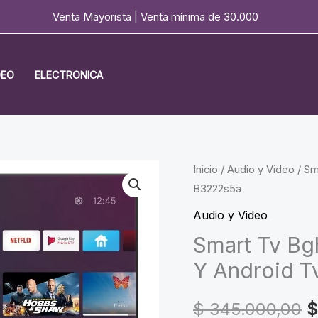
Venta Mayorista | Venta mínima de 30.000
DEO
ELECTRONICA
Inicio
/
Audio y Video
/ Sm
B3222s5a
Audio y Video
Smart Tv Bg
Y Android T
O
$
345.000,00
$