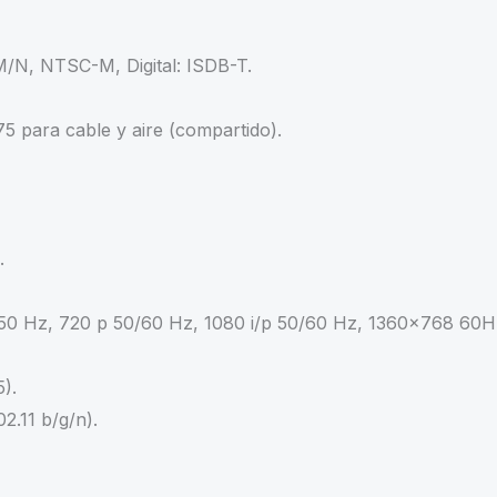
M/N, NTSC-M, Digital: ISDB-T.
75 para cable y aire (compartido).
.
 50 Hz, 720 p 50/60 Hz, 1080 i/p 50/60 Hz, 1360×768 60H
).
2.11 b/g/n).