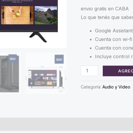
p
envio gratis en CABA
Lo que tenés que sabe
w
Google Assistant
$
Cuenta con wi-fi
Cuenta con con
Incluye control 
Smart
AGREG
Tv
Bgh
Categoría:
Audio y Video
32''
Hd
Control
Por
Voz