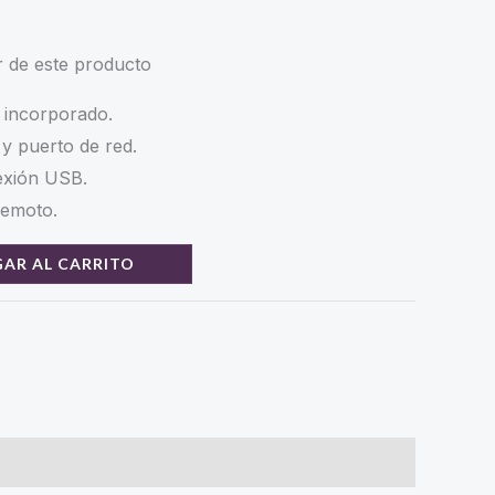
rice
price
r de este producto
as:
is:
 incorporado.
 345.000,00.
$ 267.000,00.
 y puerto de red.
exión USB.
remoto.
AR AL CARRITO