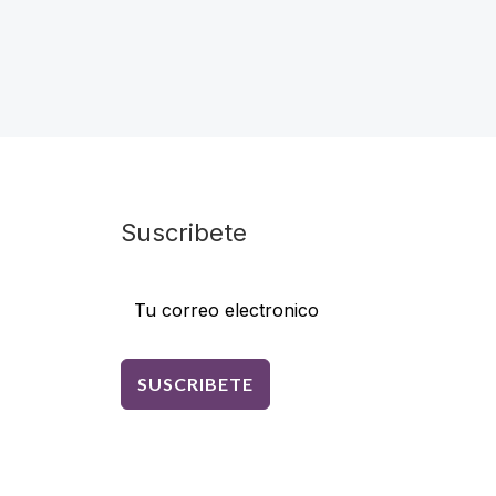
Valorado
7.800,00.
$ 44.000,00.
$ 38.000,00.
en
5.00
de 5
Suscribete
SUSCRIBETE