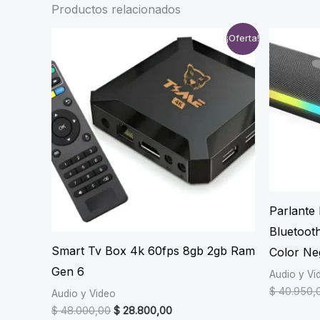
Productos relacionados
¡Oferta!
Parlante 
Bluetoot
Smart Tv Box 4k 60fps 8gb 2gb Ram
Color Ne
Gen 6
Audio y Vi
$
40.950,
Audio y Video
Original
Current
$
48.000,00
$
28.800,00