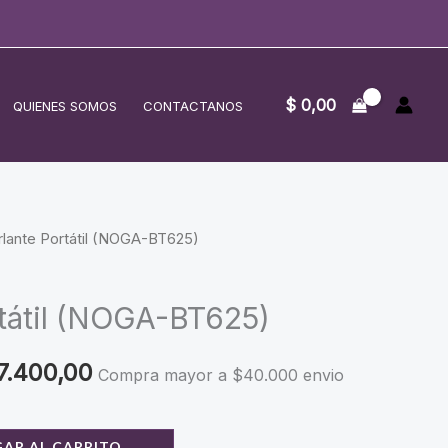
$
0,00
QUIENES SOMOS
CONTACTANOS
rlante Portátil (NOGA-BT625)
rtátil (NOGA-BT625)
ginal
Current
7.400,00
Compra mayor a $40.000 envio
ce
price
AR AL CARRITO