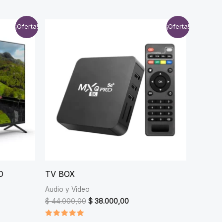
¡Oferta!
¡Oferta!
D
TV BOX
Audio y Video
ent
Original
Current
$
44.000,00
$
38.000,00
e
price
price
was:
is: