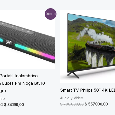
¡Oferta!
Portatil Inalámbrico
h Luces Fm Noga Bt510
Smart TV Philips 50″ 4K LE
gro
Audio y Video
deo
Original
Curr
$
706.000,00
$
557.800,00
Original
Current
00
$
34.199,00
price
pric
price
price
was:
is:
was:
is: