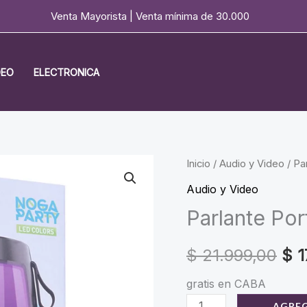
Venta Mayorista | Venta mínima de 30.000
DEO
ELECTRONICA
Inicio
/
Audio y Video
/ Pa
Audio y Video
Parlante Po
Ori
$
21.999,00
$
1
pri
gratis en CABA
Parlante
AGREG