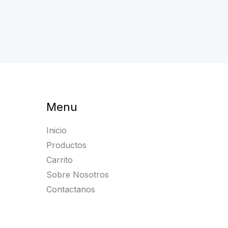
$ 706.000,00.
$ 55
$ 40.950,00.
$ 34.199,00.
Menu
Inicio
Productos
Carrito
Sobre Nosotros
Contactanos