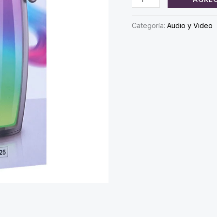
wa
Portátil
$ 2
(NOGA-
Categoría:
Audio y Video
BT625)
cantidad