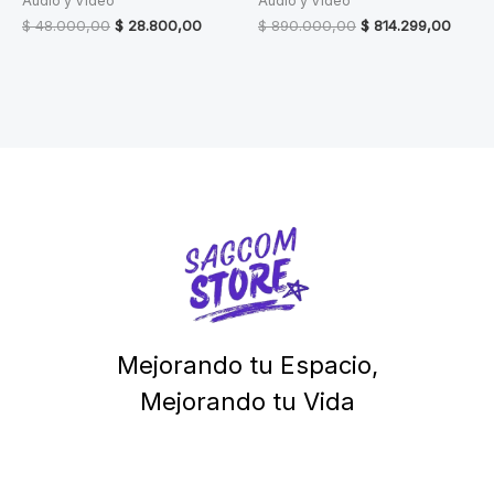
Audio y Video
Audio y Video
Original
Current
Original
Curre
$
48.000,00
$
28.800,00
$
890.000,00
$
814.299,00
price
price
price
price
was:
is:
was:
is:
$ 48.000,00.
$ 28.800,00.
$ 890.000,00.
$ 814.
Mejorando tu Espacio,
Mejorando tu Vida