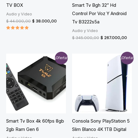
TV BOX
Smart Tv Bgh 32” Hd
Control Por Voz Y Android
Audio y Video
Original
Current
$
44.000,00
$
38.000,00
Tv B3222s5a
price
price
Audio y Video
was:
is:
Valorado
$ 44.000,00.
$ 38.000,00.
Original
Curre
en
$
345.000,00
$
267.000,00
5.00
price
price
de 5
was:
is:
$ 345.000,00.
$ 267
¡Oferta!
¡Oferta!
Smart Tv Box 4k 60fps 8gb
Consola Sony PlayStation 5
2gb Ram Gen 6
Slim Blanco 4K 1TB Digital