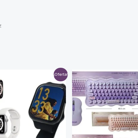
z
¡Oferta!