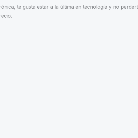
8
trónica
, te gusta estar a la última en tecnología y no perde
GB
recio.
RAM
512
GB
SSD
cantidad