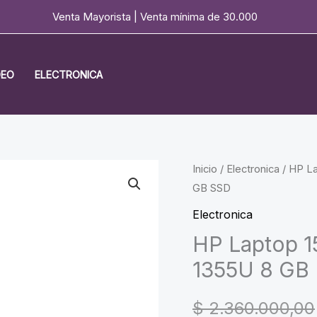
Venta Mayorista | Venta mínima de 30.000
DEO
ELECTRONICA
Inicio
/
Electronica
/ HP La
GB SSD
Electronica
HP Laptop 1
1355U 8 GB
$
2.360.000,00