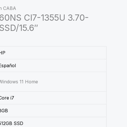
price
price
en CABA
60NS CI7-1355U 3.70-
was:
is:
SSD/15.6″
$ 2.360.000,00.
$ 1.800.000,00.
HP
Español
Windows 11 Home
Core i7
8GB
512GB SSD