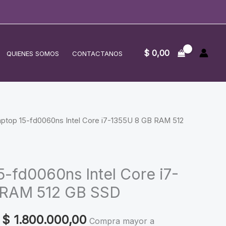
$
0,00
QUIENES SOMOS
CONTACTANOS
ptop 15-fd0060ns Intel Core i7-1355U 8 GB RAM 512
5-fd0060ns Intel Core i7-
 RAM 512 GB SSD
Original
Current
$
1.800.000,00
Compra mayor a