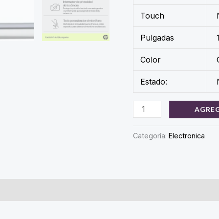
Touch
Pulgadas
Color
Estado:
HP
AGREG
Laptop
15-
Categoría:
Electronica
fd0060ns
Intel
Core
i7-
1355U