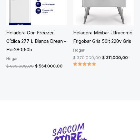
Heladera Con Freezer
Heladera Minibar Ultracomb
Cíclica 277 L Blanca Drean –
Frigobar Gris 50lt 220v Gris
Hdr280f50b
Hogar
Original
Curre
$
370.000,00
$
311.000,00
Hogar
price
price
Original
Current
$
669.000,00
$
564.000,00
was:
is:
Valorado
price
price
$ 370.000,00.
$ 311.
en
was:
is:
5.00
$ 669.000,00.
$ 564.000,00.
de 5