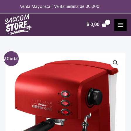
Ir
Venta Mayorista | Venta mínima de 30.000
al
contenido
$
0,00
¡Oferta!