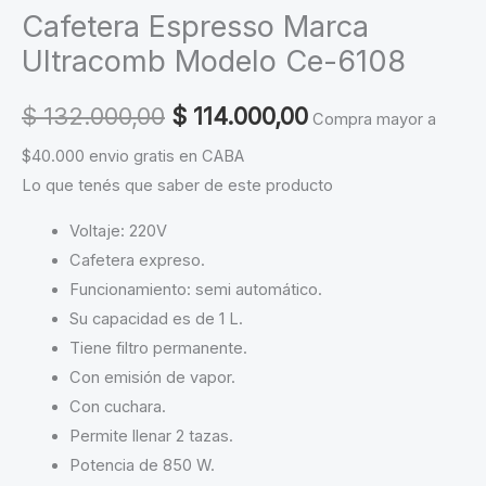
Cafetera Espresso Marca
Ultracomb Modelo Ce-6108
Original
Current
$
132.000,00
$
114.000,00
Compra mayor a
price
price
$40.000 envio gratis en CABA
Lo que tenés que saber de este producto
was:
is:
Voltaje: 220V
$ 132.000,00.
$ 114.000,00.
Cafetera expreso.
Funcionamiento: semi automático.
Su capacidad es de 1 L.
Tiene filtro permanente.
Con emisión de vapor.
Con cuchara.
Permite llenar 2 tazas.
Potencia de 850 W.