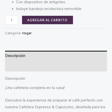
Con dispositivo de antigoteo.
Incluye bandeja recolectora removible.
Cafetera
AGREGAR AL CARRITO
Espresso
Marca
Categoría:
Hogar
Ultracomb
Modelo
Ce-
Descripción
6108
cantidad
Valoraciones (0)
Descripción
¡Una cafetería completa en tu casa!
Descubre la experiencia de preparar el café perfecto con
nuestra Cafetera Espresso & Capuccino, diseñada para los