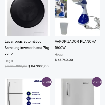
Lavarropas automático
VAPORIZADOR PLANCHA
Samsung inverter hasta 7kg
1800W
220V
Hogar
$
45.740,00
Hogar
Original
Current
$
1.305.000,00
$
847.000,00
price
price
was:
is:
$ 1.305.000,00.
$ 847.000,00.
¡Oferta!
¡Oferta!