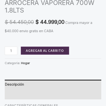
ARROCERA VAPORERA 700W
1.8LTS
Original
Current
$
54.450,00
$
44.999,00
Compra mayor a
price
price
$40.000 envio gratis en CABA
was:
is:
$ 54.450,00.
$ 44.999,00.
ARROCERA
AGREGAR AL CARRITO
VAPORERA
700W
Categoría:
Hogar
1.8LTS
cantidad
Descripción
Valoraciones (0)
CARACTERÍSTICAS GENERALES