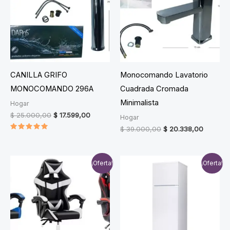
CANILLA GRIFO
Monocomando Lavatorio
MONOCOMANDO 296A
Cuadrada Cromada
Minimalista
Hogar
Original
Current
$
25.000,00
$
17.599,00
Hogar
price
price
Original
Current
$
39.000,00
$
20.338,00
was:
is:
Valorado
price
price
$ 25.000,00.
$ 17.599,00.
en
was:
is:
5.00
$ 39.000,00.
$ 20.33
de 5
¡Oferta!
¡Oferta!