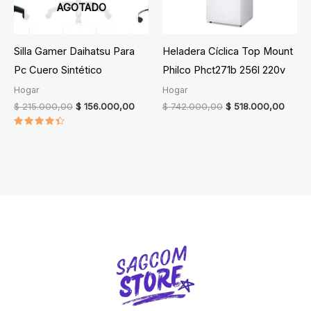
AGOTADO
Silla Gamer Daihatsu Para
Heladera Cíclica Top Mount
Pc Cuero Sintético
Philco Phct271b 256l 220v
Hogar
Hogar
Original
Current
Original
Curre
$
215.000,00
$
156.000,00
$
742.000,00
$
518.000,00
price
price
price
price
was:
is:
was:
is:
Valorado
$ 215.000,00.
$ 156.000,00.
$ 742.000,00.
$ 518
en
4.50
de 5