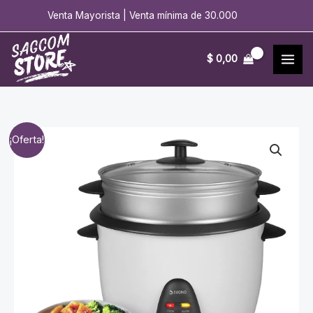
Ir
Venta Mayorista | Venta mínima de 30.000
al
contenido
$
0,00
¡Oferta!